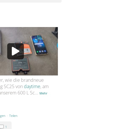
er, wie die brandneue
ng SC25 von
daytime
, am
 unserem 600 L Sc
...
Mehr
igen
·
Teilen
1