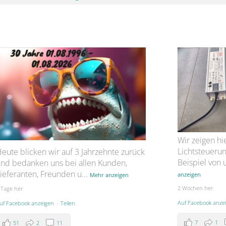
Wir zeigen hi
Lichtsteueru
eute blicken wir auf 3 Jahrzehnte zurück
Beispiel von
nd bedanken uns bei allen Kunden,
ieferanten, Freunden u
...
anzeigen
Mehr anzeigen
2 Wochen her
 Tage her
Auf Facebook anze
uf Facebook anzeigen
·
Teilen
7
1
51
2
11