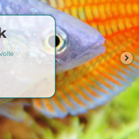
Teich und Koi
rtenteich, Koiteich oder Schwimmteich,
, Fontäne, Springbrunnen bis hin zum
 — gestalten Sie mit unserem Know How
Ihren eigenen Wassergarten!
Mehr erfahren