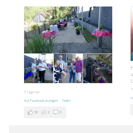
+
H
u
L
7
5 Tage her
A
Auf Facebook anzeigen
·
Teilen
39
2
0