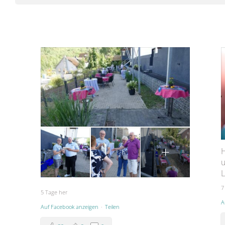
+
H
u
L
7
5 Tage her
A
Auf Facebook anzeigen
·
Teilen