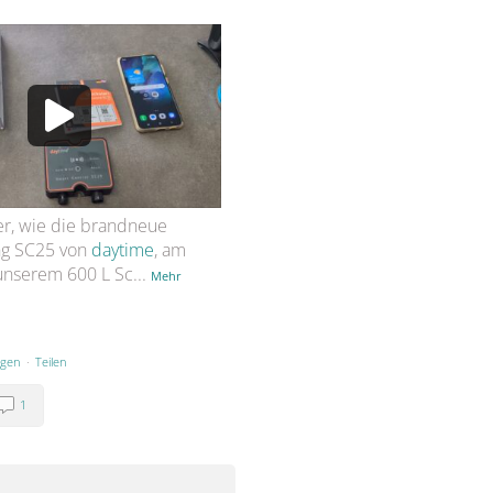
er, wie die brandneue
ng SC25 von
daytime
, am
 unserem 600 L Sc
...
Mehr
igen
·
Teilen
1