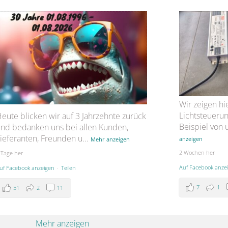
Wir zeigen hi
Lichtsteueru
eute blicken wir auf 3 Jahrzehnte zurück
Beispiel von
nd bedanken uns bei allen Kunden,
ieferanten, Freunden u
...
anzeigen
Mehr anzeigen
2 Wochen her
 Tage her
Auf Facebook anze
uf Facebook anzeigen
·
Teilen
7
1
51
2
11
Mehr anzeigen